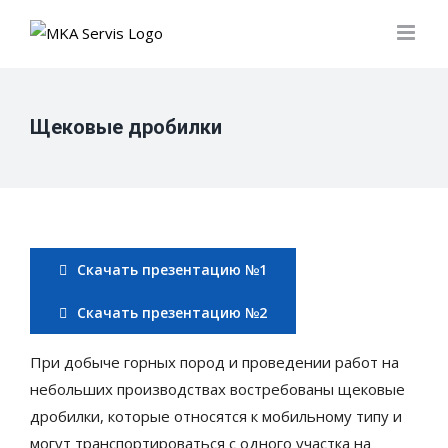
Skip
to
content
Щековые дробилки
Скачать презентацию №1
Скачать презентацию №2
При добыче горных пород и проведении работ на
небольших производствах востребованы щековые
дробилки, которые относятся к мобильному типу и
могут транспортироваться с одного участка на