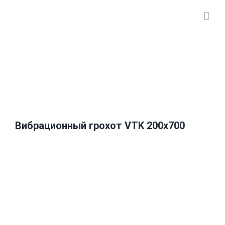
Skip
to
content
Вибрационный грохот VTK 200х700