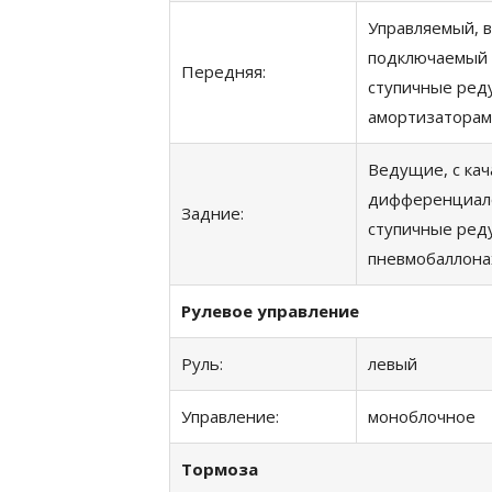
Управляемый, 
подключаемый 
Передняя:
ступичные реду
амортизаторам
Ведущие, с ка
дифференциало
Задние:
ступичные реду
пневмобаллонах
Рулевое управление
Руль:
левый
Управление:
моноблочное
Тормоза