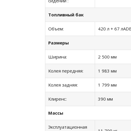
сидений :
Топливный бак
Объем:
420 л + 67 лAD
Pазмеры
Ширина:
2 500 мм
Колея передняя:
1 983 мм
Колея задняя:
1 799 мм
Клиренс:
390 мм
Массы
Эксплуатационная
11 700 кг