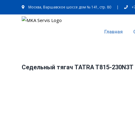
Skip
Москва, Варшавское шоссе дом № 141, стр. 80
|
+
to
content
Главная
Седельный тягач TATRA T815-230N3T 