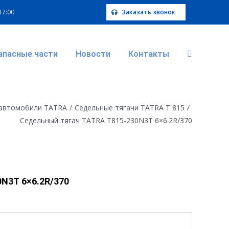
 17:00
Заказать звонок
апасные части
Новости
Контакты
 автомобили TATRA
/
Седельные тягачи TATRA T 815
/
Седельный тягач TATRA T815-230N3T 6×6.2R/370
N3T 6×6.2R/370