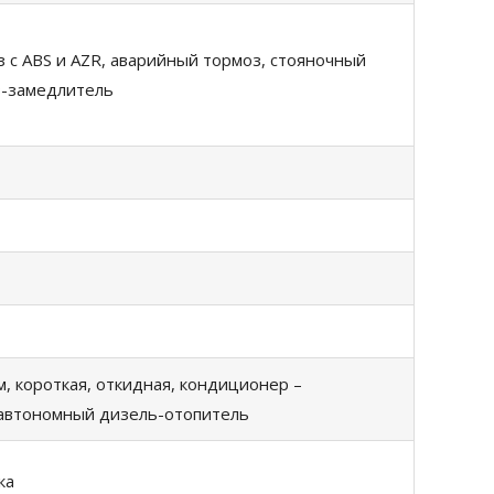
 с ABS и AZR, аварийный тормоз, стояночный
з-замедлитель
, короткая, откидная, кондиционер –
 автономный дизель-отопитель
ка