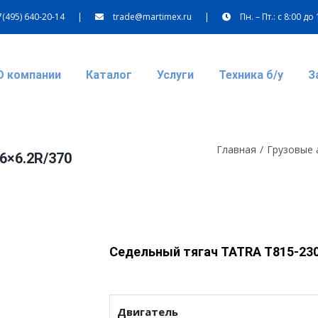
7(495) 640-20-14
|
trade@martimex.ru
|
Пн. – Пт.: с 8:00 до
О компании
Каталог
Услуги
Техника б/у
З
Главная
/
Грузовые
6×6.2R/370
Седельный тягач TATRA T815-230
Двигатель