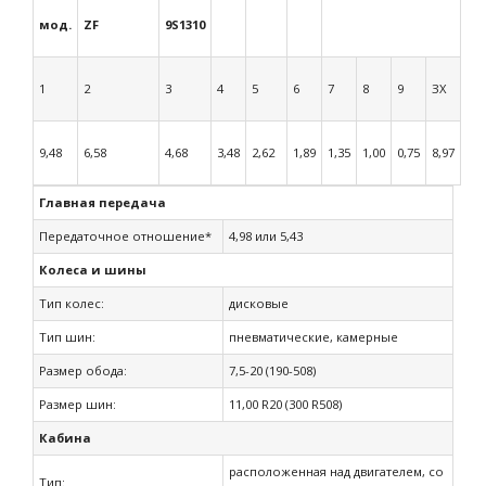
мод.
ZF
9S1310
1
2
3
4
5
6
7
8
9
ЗХ
9,48
6,58
4,68
3,48
2,62
1,89
1,35
1,00
0,75
8,97
Главная передача
Передаточное отношение*
4,98 или 5,43
Колеса и шины
Тип колес:
дисковые
Тип шин:
пневматические, камерные
Размер обода:
7,5-20 (190-508)
Размер шин:
11,00 R20 (300 R508)
Кабина
расположенная над двигателем, со
Тип: