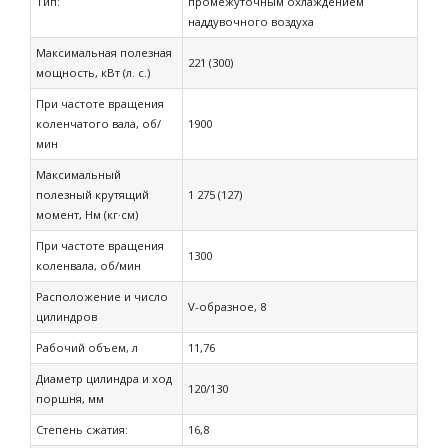
Тип:
промежуточным охлаждением
наддувочного воздуха
Максимальная полезная
221 (300)
мощность, кВт (л. с.)
При частоте вращения
коленчатого вала, об/
1900
мин
Максимальный
полезный крутящий
1 275 (127)
момент, Нм (кг·см)
При частоте вращения
1300
коленвала, об/мин
Расположение и число
V-образное, 8
цилиндров
Рабочий объем, л
11,76
Диаметр цилиндра и ход
120/130
поршня, мм
Степень сжатия:
16,8