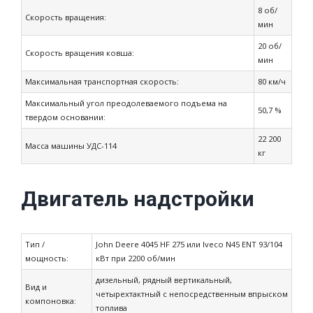
8 об/
Скорость вращения:
мин
20 об/
Скорость вращения ковша:
мин
Максимальная транспортная скорость:
80 км/ч
Максимальный угол преодолеваемого подъема на
50,7 %
твердом основании:
22 200
Масса машины УДС-114
кг
Двигатель надстройки
Тип /
John Deere 4045 HF 275 или Iveco N45 ENT 93/104
мощность:
кВт при 2200 об/мин
дизельный, рядный вертикальный,
Вид и
четырехтактный с непосредственным впрыском
компоновка:
топлива