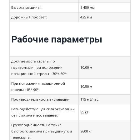
Высота машины:
3 450 мм
Дорожный просвет:
425 мм
Рабочие параметры
Досягаемость стрелы по
горизонтали при положении
10,00 м
позиционной стрелы +30°/-60°:
При положении позиционной
10,50 м
стрелы +0°/-90°:
Производительность экскавации:
115 м3/час
Равнодействующая сила экскавации
85 кН
от прижима и всовывания:
Грузоподъемность на точке
быстрого зажима при выдвинутом
2600 кг
телескопе: