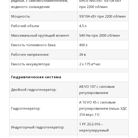
рядный, с самовоспламенением,
Iveco N45 ENT 93/104 кВт
водяного охлаждения:
при 2200 об/мин
Мощность:
93/104 кВт при 2200 об/мин
Рабочий объем:
4,5 л
Максимальный крутящий момент:
540 Нм при 2000 об/мин
Емкость топливного бака:
400 л
Рабочее напряжение:
24 в
Емкость аккумулятора:
2 x 175 а*час
Гидравлическая система
А8 VO 107 с силовым
Двойной гидрогенератор:
регулированием
А 10 VO 45 с силовым
Гидрогенератор:
регулированием (лишь УДС
214 верс.11)
1 PF 2G2-016 –
Индукторный гидрогенератор:
нерегулируемый