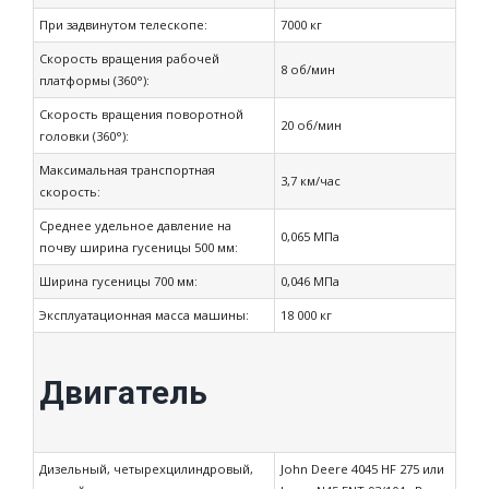
При задвинутом телескопе:
7000 кг
Скорость вращения рабочей
8 об/мин
платформы (360°):
Скорость вращения поворотной
20 об/мин
головки (360°):
Максимальная транспортная
3,7 км/час
скорость:
Среднее удельное давление на
0,065 МПа
почву ширина гусеницы 500 мм:
Ширина гусеницы 700 мм:
0,046 МПа
Эксплуатационная масса машины:
18 000 кг
Двигатель
Дизельный, четырехцилиндровый,
John Deere 4045 HF 275 или