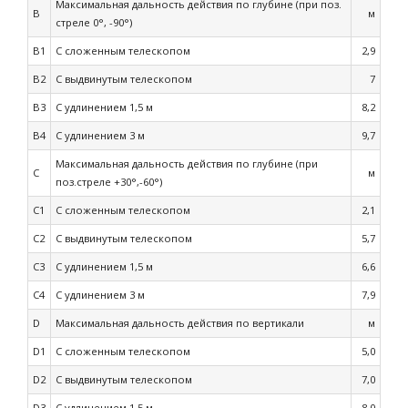
Максимальная дальность действия по глубине (при поз.
B
м
стреле 0°, -90°)
B1
С сложенным телескопом
2,9
B2
С выдвинутым телескопом
7
B3
С удлинением 1,5 м
8,2
B4
С удлинением 3 м
9,7
Максимальная дальность действия по глубине (при
C
м
поз.стреле +30°,-60°)
C1
С сложенным телескопом
2,1
C2
С выдвинутым телескопом
5,7
C3
С удлинением 1,5 м
6,6
C4
С удлинением 3 м
7,9
D
Максимальная дальность действия по вертикали
м
D1
С сложенным телескопом
5,0
D2
С выдвинутым телескопом
7,0
D3
С удлинением 1,5 м
8,0