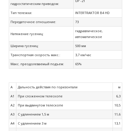
UP -21
гидростатическим приводом:
Тип тележки:
INTERTRAKTOR B4 HD
Передаточное отношение:
73
гидравлическое,
Натяжение гусениц:
автоматическое
Ширина гусениц:
500 мм
Транспортная скорость макс.:
3,7 км/час
Макс. преодолеваемый подъем:
65%
A
Дальность действия по горизонтали
м
A1
При сложенном телескопе
6,3
A2
При выдвинутом телескопе
10,5
A3
С удлинением 1,5 м
11,6
A4
С удлинением 3 м
13,1