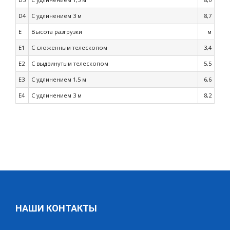
D4
С удлинением 3 м
8,7
E
Высота разгрузки
м
E1
С сложенным телескопом
3,4
E2
С выдвинутым телескопом
5,5
E3
С удлинением 1,5 м
6,6
E4
С удлинением 3 м
8,2
НАШИ КОНТАКТЫ