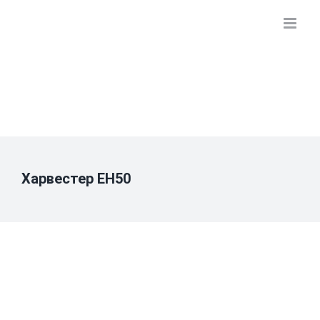
Skip
to
content
Харвестер EH50