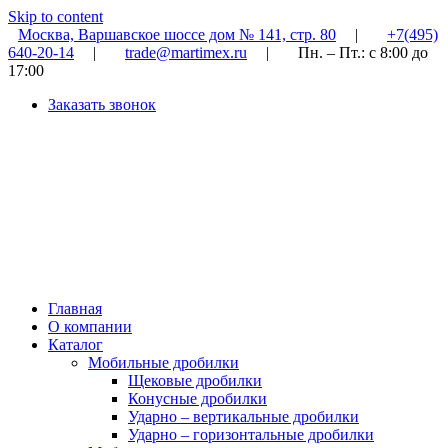
Skip to content
Москва, Варшавское шоссе дом № 141, стр. 80
|
+7(495)
640-20-14
|
trade@martimex.ru
|
Пн. – Пт.: с 8:00 до
17:00
Заказать звонок
Главная
О компании
Каталог
Мобильные дробилки
Щековые дробилки
Конусные дробилки
Ударно – вертикальные дробилки
Ударно – горизонтальные дробилки