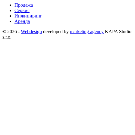
Продажа
Сервис
Инжиниринг
Аренда
©
2026 -
Webdesign
developed by
marketing agency
KAPA Studio
s.r.o.