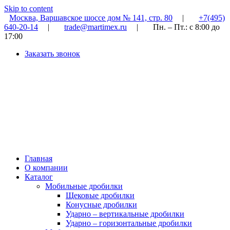
Skip to content
Москва, Варшавское шоссе дом № 141, стр. 80
|
+7(495)
640-20-14
|
trade@martimex.ru
|
Пн. – Пт.: с 8:00 до
17:00
Заказать звонок
Главная
О компании
Каталог
Мобильные дробилки
Щековые дробилки
Конусные дробилки
Ударно – вертикальные дробилки
Ударно – горизонтальные дробилки