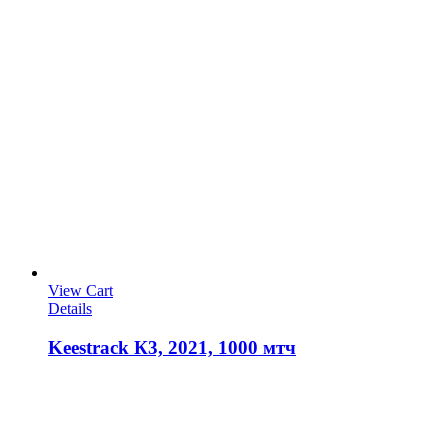
View Cart
Details
Keestrack К3, 2021, 1000 мтч