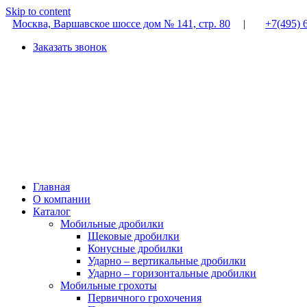
Skip to content
Москва, Варшавское шоссе дом № 141, стр. 80
|
+7(495) 
Заказать звонок
Главная
О компании
Каталог
Мобильные дробилки
Щековые дробилки
Конусные дробилки
Ударно – вертикальные дробилки
Ударно – горизонтальные дробилки
Мобильные грохоты
Первичного грохочения