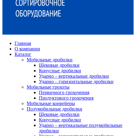
Главная
О компании
Каталог
Мобильные дробилки
Щековые дробилки
Конусные дробилки
Ударно – вертикальные дробилки
Ударно – горизонтальные дробилки
Мобильные грохоты
Первичного грохочения
Продуктового грохочения
Мобильные конвейеры
Полумобильные дробилки
Щековые дробилки
Конусные дробилки
Ударно – вертикальные полумобильные
дробилки