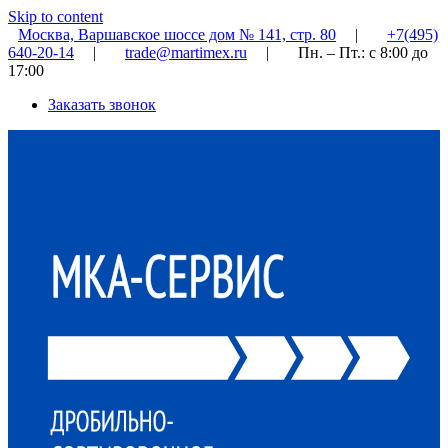
Skip to content
Москва, Варшавское шоссе дом № 141, стр. 80
|
+7(495)
640-20-14
|
trade@martimex.ru
|
Пн. – Пт.: с 8:00 до
17:00
Заказать звонок